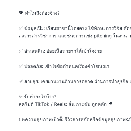
💖 ทำไมถึงต้องจ้าง?

✅ ข้อมูลเป๊ะ: เรียนสาขานี้โดยตรง ใช้ทักษะการวิจัย ค
ลงวารสารวิชาการ และชนะการแข่ง pitching ในงาน h
✅ อ่านเพลิน: ย่อยเนื้อหายากให้เข้าใจง่าย

✅ ปลอดภัย: เข้าใจข้อกำหนดเรื่องคำโฆษณา 

✅ สายลุย: เคยผ่านงานด้านการตลาด ผ่านการทำธุรกิจ และพ
✨ รับทำอะไรบ้าง?

สคริปต์ TikTok / Reels: สั้น กระชับ ถูกหลัก 🎥

บทความสุขภาพ/บิวตี้: รีวิวสารสกัดหรือข้อมูลสุขภาพฉบ