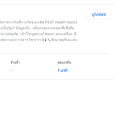
ดูโปรไฟล์
ต์สุขภาพ การันตีรางวัลชนะเลิศ PSAT Health Hacks
ป็นปุ้ม? ข้อมูลเป๊ะ: กลั่นกรองจากแหล่งที่เชื่อถือ
จง่าย ปลอดภัย: เข้าใจกฎหมายโฆษณา ครบเครื่อง: มี
นบทความลงวารสารวิชาการ🧬🧪 📞ทักมาคุยกันนะคะ
จ้างซ้ำ
ตอบกลับ
-
1 นาที