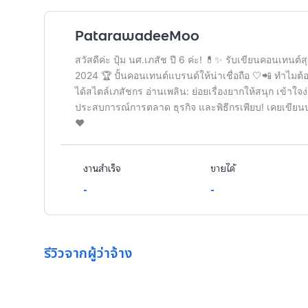
PatarawadeeMoo
สวัสดีค่ะ ปุ้ม นศ.เภสัช ปี 6 ค่ะ! 💊✨ รับเขียนคอนเทน
2024 🏆 ปั้นคอนเทนต์แบรนด์ให้น่าเชื่อถือ 🤍📲 ทำไมต้องเ
ได้สไตล์เภสัชกร อ่านเพลิน: ย่อยเรื่องยากให้สนุก เข้าใ
ประสบการณ์การตลาด ธุรกิจ และพิธีกรเพียบ! เคยเขีย
❤️
งานสำเร็จ
ขายได้
-
-
รีวิวจากผู้ว่าจ้าง