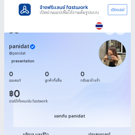
จ้างฟรีแลนซ์ fastwork
เปิดแอป
เปิดผ่านแอปเพื่อใช้งานเต็มรูปแบบ
panidat
@
panidat
presentation
0
0
0
ออเดอร์
ลูกค้าทั้งสิ้น
กลับมาจ้างซ้ำ
0
฿
รายได้ทั้งหมดใน fastwork
แชทกับ panidat
แชทกับ panidat
บริการ และรีวิว
ประสบการณ์