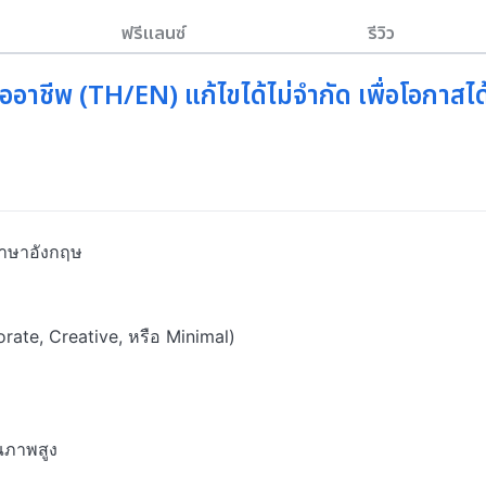
ฟรีแลนซ์
รีวิว
าชีพ (TH/EN) แก้ไขได้ไม่จำกัด เพื่อโอกาสได
าษาอังกฤษ

orate, Creative, หรือ Minimal)

ณภาพสูง
