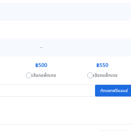
-
฿500
฿550
เลือกแพ็กเกจ
เลือกแพ็กเกจ
ทักแชทฟรีแลนซ์