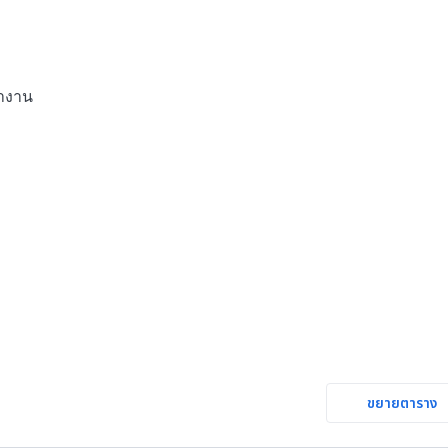
ำงาน

ขยายตาราง