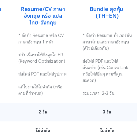
า
Resume/CV ภาษา
Bundle สุดคุ้ม 
อังกฤษ หรือ แปล
(TH+EN)
ไทย-อังกฤษ
* จัดทำ Resume หรือ CV 
* จัดทำ Resume ทั้งเวอร์ชัน
ภาษาอังกฤษ 1 หน้า

ภาษาไทยและภาษาอังกฤษ 
(ดีไซน์เดียวกัน)

ปรับเนื้อหาให้ดึงดูดใจ HR 
(Keyword Optimization)

ส่งไฟล์ PDF และไฟล์
ต้นฉบับ (เช่น Canva Link 
ส่งไฟล์ PDF และไฟล์รูปภาพ

หรือไฟล์อื่นๆ ตามที่คุณ
สะดวก)

แก้ไขงานได้ไม่จำกัด (หรือ
ตามที่กำหนด)
ระยะเวลา: 2-3 วัน
2
วัน
3
วัน
ไม่จำกัด
ไม่จำกัด