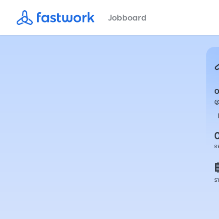
Jobboard
อ
ร