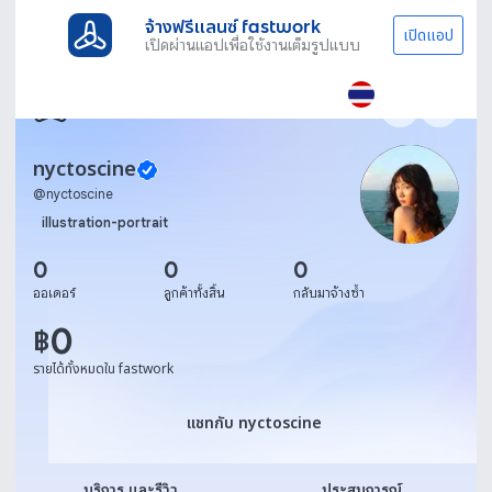
จ้างฟรีแลนซ์ fastwork
เปิดแอป
เปิดผ่านแอปเพื่อใช้งานเต็มรูปแบบ
nyctoscine
@
nyctoscine
illustration-portrait
0
0
0
ออเดอร์
ลูกค้าทั้งสิ้น
กลับมาจ้างซ้ำ
0
฿
รายได้ทั้งหมดใน fastwork
แชทกับ nyctoscine
แชทกับ nyctoscine
บริการ และรีวิว
ประสบการณ์