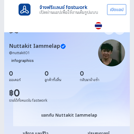
จ้างฟรีแลนซ์ fastwork
เปิดแอป
เปิดผ่านแอปเพื่อใช้งานเต็มรูปแบบ
Nuttakit Iammelap
@
nuttakit01
infographics
0
0
0
ออเดอร์
ลูกค้าทั้งสิ้น
กลับมาจ้างซ้ำ
0
฿
รายได้ทั้งหมดใน fastwork
แชทกับ Nuttakit Iammelap
แชทกับ Nuttakit Iammelap
บริการ และรีวิว
ประสบการณ์