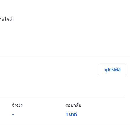
งไลน์ 

ดูโปรไฟล์
จ้างซ้ำ
ตอบกลับ
-
1 นาที