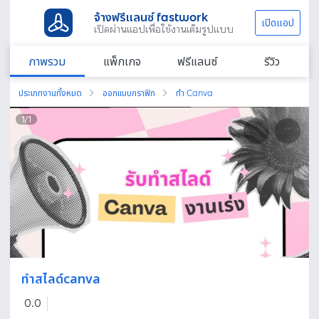
จ้างฟรีแลนซ์ fastwork
เปิดแอป
เปิดผ่านแอปเพื่อใช้งานเต็มรูปแบบ
ภาพรวม
แพ็กเกจ
ฟรีแลนซ์
รีวิว
ประเภทงานทั้งหมด
ออกแบบกราฟิก
ทำ Canva
1
/
1
ทำสไลด์canva
0.0