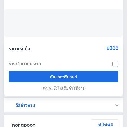
฿300
ราคาเริ่มต้น
ชำระในนามบริษัท
ทักแชทฟรีแลนซ์
คุณจะยังไม่เสียค่าใช้จ่าย
วิธีจ้างงาน
Fastwork เป็นตัวกลางถือเงินของคุณ เพื่อความปลอดภัย และฟรีแลนซ์จะได้รับเงิน หลังจากผู้ว่าจ้างจะกดอนุมัติงานแล้วเท่านั้น!
ทักแชทเพื่อคุยรายละเอียดและบรีฟงานกับฟรีแลนซ์ได้ทันทีโดยไม่มีค่าใช้จ่าย
ตกลงจ้างงาน โดยขอใบเสนอราคากับฟรีแลนซ์ ตรวจสอบรายละเอียดและชำระเงินได้ทันที
เมื่อฟรีแลนซ์ทำงานตามข้อตกลงและส่งงานขั้น สุดท้ายแล้ว ผู้จ้างสามารถตรวจสอบ ขอแก้ไขหรืออนุมัติได้ตามข้อตกลง
nongpoon
ดูโปรไฟล์