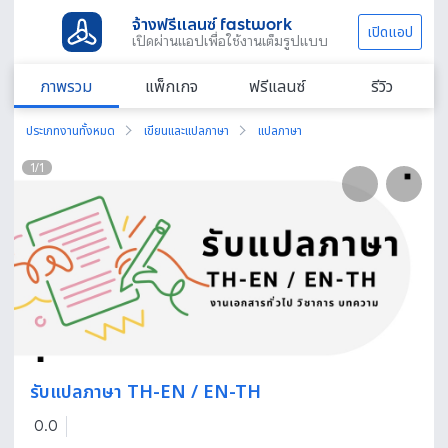
จ้างฟรีแลนซ์ fastwork
เปิดแอป
เปิดผ่านแอปเพื่อใช้งานเต็มรูปแบบ
ภาพรวม
แพ็กเกจ
ฟรีแลนซ์
รีวิว
ประเภทงานทั้งหมด
เขียนและแปลภาษา
แปลภาษา
1
/
1
รับแปลภาษา TH-EN / EN-TH
0.0