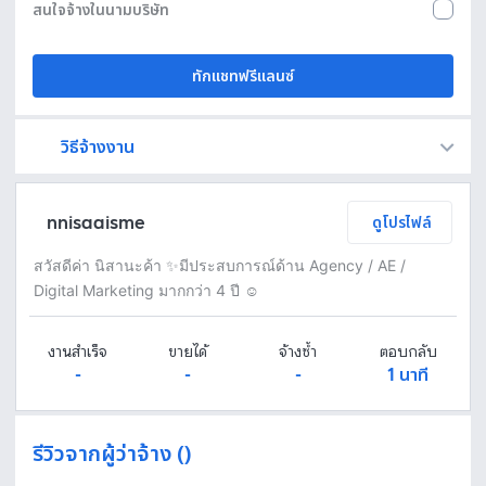
สนใจจ้างในนามบริษัท
ทักแชทฟรีแลนซ์
วิธีจ้างงาน
Fastwork เป็นตัวกลางถือเงินของคุณ เพื่อความปลอดภัย และฟรีแลนซ์จะได้รับเงิน หลังจากผู้ว่าจ้างจะกดอนุมัติงานแล้วเท่านั้น!
ทักแชทเพื่อคุยรายละเอียดและบรีฟงานกับฟรีแลนซ์ได้ทันทีโดยไม่มีค่าใช้จ่าย
ตกลงจ้างงาน โดยขอใบเสนอราคากับฟรีแลนซ์ ตรวจสอบรายละเอียดและชำระเงินได้ทันที
เมื่อฟรีแลนซ์ทำงานตามข้อตกลงและส่งงานขั้น สุดท้ายแล้ว ผู้จ้างสามารถตรวจสอบ ขอแก้ไขหรืออนุมัติได้ตามข้อตกลง
nnisaaisme
ดูโปรไฟล์
สวัสดีค่า นิสานะค้า ✨มีประสบการณ์ด้าน Agency / AE /
Digital Marketing มากกว่า 4 ปี ☺️
งานสำเร็จ
ขายได้
จ้างซ้ำ
ตอบกลับ
-
-
-
1 นาที
รีวิวจากผู้ว่าจ้าง ()