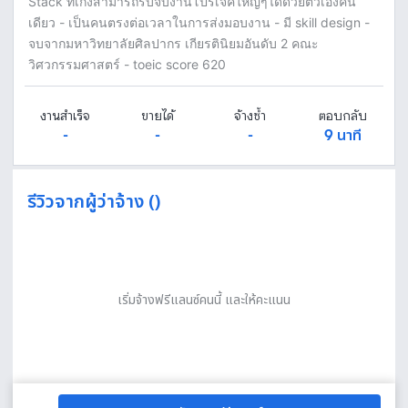
Stack ที่เก่งสามารถรับจบงานโปรเจคใหญ่ๆได้ด้วยตัวเองคน
เดียว - เป็นคนตรงต่อเวลาในการส่งมอบงาน - มี skill design -
จบจากมหาวิทยาลัยศิลปากร เกียรตินิยมอันดับ 2 คณะ
วิศวกรรมศาสตร์ - toeic score 620
งานสำเร็จ
ขายได้
จ้างซ้ำ
ตอบกลับ
-
-
-
9 นาที
รีวิวจากผู้ว่าจ้าง ()
เริ่มจ้างฟรีแลนซ์คนนี้ และให้คะแนน