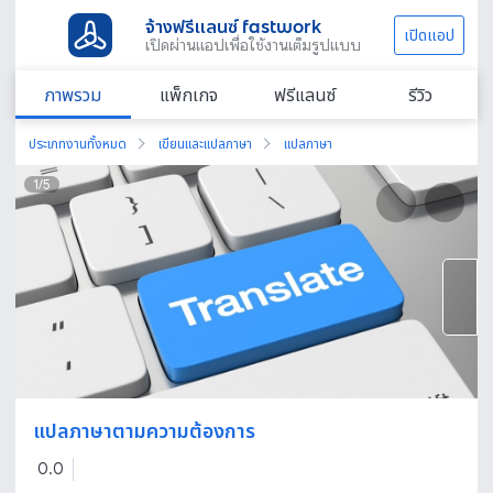
จ้างฟรีแลนซ์ fastwork
เปิดแอป
เปิดผ่านแอปเพื่อใช้งานเต็มรูปแบบ
ภาพรวม
แพ็กเกจ
ฟรีแลนซ์
รีวิว
ประเภทงานทั้งหมด
เขียนและแปลภาษา
แปลภาษา
1
/
5
แปลภาษาตามความต้องการ
0.0