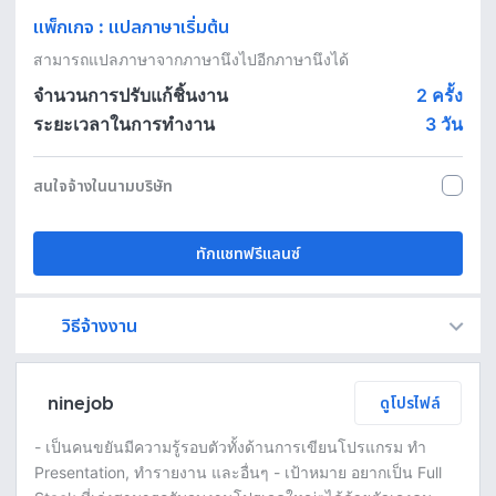
แพ็กเกจ
:
แปลภาษาเริ่มต้น
สามารถแปลภาษาจากภาษานึงไปอีกภาษานึงได้
จำนวนการปรับแก้ชิ้นงาน
2 ครั้ง
ระยะเวลาในการทำงาน
3
วัน
สนใจจ้างในนามบริษัท
ทักแชทฟรีแลนซ์
วิธีจ้างงาน
Fastwork เป็นตัวกลางถือเงินของคุณ เพื่อความปลอดภัย และฟรีแลนซ์จะได้รับเงิน หลังจากผู้ว่าจ้างจะกดอนุมัติงานแล้วเท่านั้น!
ทักแชทเพื่อคุยรายละเอียดและบรีฟงานกับฟรีแลนซ์ได้ทันทีโดยไม่มีค่าใช้จ่าย
ตกลงจ้างงาน โดยขอใบเสนอราคากับฟรีแลนซ์ ตรวจสอบรายละเอียดและชำระเงินได้ทันที
เมื่อฟรีแลนซ์ทำงานตามข้อตกลงและส่งงานขั้น สุดท้ายแล้ว ผู้จ้างสามารถตรวจสอบ ขอแก้ไขหรืออนุมัติได้ตามข้อตกลง
ninejob
ดูโปรไฟล์
- เป็นคนขยันมีความรู้รอบตัวทั้งด้านการเขียนโปรแกรม ทำ
Presentation, ทำรายงาน และอื่นๆ - เป้าหมาย อยากเป็น Full