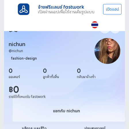
จ้างฟรีแลนซ์ fastwork
เปิดแอป
เปิดผ่านแอปเพื่อใช้งานเต็มรูปแบบ
nichun
@
nichun
fashion-design
0
0
0
ออเดอร์
ลูกค้าทั้งสิ้น
กลับมาจ้างซ้ำ
0
฿
รายได้ทั้งหมดใน fastwork
แชทกับ nichun
แชทกับ nichun
บริการ และรีวิว
ประสบการณ์