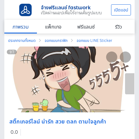
จ้างฟรีแลนซ์ fastwork
เปิดแอป
เปิดผ่านแอปเพื่อใช้งานเต็มรูปแบบ
ภาพรวม
แพ็กเกจ
ฟรีแลนซ์
รีวิว
ประเภทงานทั้งหมด
ออกแบบกราฟิก
ออกแบบ LINE Sticker
1
/
7
สติ๊กเกอร์ไลน์ น่ารัก สวย ตลก ตามใจลูกค้า
0.0