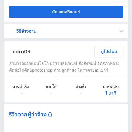
ทักแชทฟรีแลนซ์
วิธีจ้างงาน
Fastwork เป็นตัวกลางถือเงินของคุณ เพื่อความปลอดภัย และฟรีแลนซ์จะได้รับเงิน หลังจากผู้ว่าจ้างจะกดอนุมัติงานแล้วเท่านั้น!
ทักแชทเพื่อคุยรายละเอียดและบรีฟงานกับฟรีแลนซ์ได้ทันทีโดยไม่มีค่าใช้จ่าย
ตกลงจ้างงาน โดยขอใบเสนอราคากับฟรีแลนซ์ ตรวจสอบรายละเอียดและชำระเงินได้ทันที
เมื่อฟรีแลนซ์ทำงานตามข้อตกลงและส่งงานขั้น สุดท้ายแล้ว ผู้จ้างสามารถตรวจสอบ ขอแก้ไขหรืออนุมัติได้ตามข้อตกลง
ndra03
ดูโปรไฟล์
สามารถออกแบบโลโก้ บรรจุผลิตภัณฑ์ สื่อสิ่งพิมพ์ รีทัสภาพถ่าย
ตัดต่อไดคัต&photoshop ตามลูกค้าสั่ง ในราคาย่อมเยาว์
งานสำเร็จ
ขายได้
จ้างซ้ำ
ตอบกลับ
-
-
-
1 นาที
รีวิวจากผู้ว่าจ้าง ()