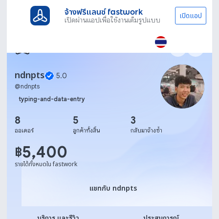
จ้างฟรีแลนซ์ fastwork
เปิดแอป
เปิดผ่านแอปเพื่อใช้งานเต็มรูปแบบ
ndnpts
5.0
@
ndnpts
typing-and-data-entry
8
5
3
ออเดอร์
ลูกค้าทั้งสิ้น
กลับมาจ้างซ้ำ
5,400
฿
รายได้ทั้งหมดใน fastwork
แชทกับ ndnpts
แชทกับ ndnpts
บริการ และรีวิว
ประสบการณ์