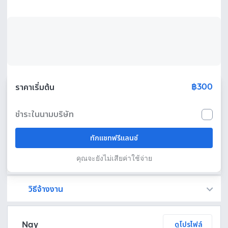
฿300
ราคาเริ่มต้น
ชำระในนามบริษัท
ทักแชทฟรีแลนซ์
คุณจะยังไม่เสียค่าใช้จ่าย
วิธีจ้างงาน
Fastwork เป็นตัวกลางถือเงินของคุณ เพื่อความปลอดภัย และฟรีแลนซ์จะได้รับเงิน หลังจากผู้ว่าจ้างจะกดอนุมัติงานแล้วเท่านั้น!
ทักแชทเพื่อคุยรายละเอียดและบรีฟงานกับฟรีแลนซ์ได้ทันทีโดยไม่มีค่าใช้จ่าย
ตกลงจ้างงาน โดยขอใบเสนอราคากับฟรีแลนซ์ ตรวจสอบรายละเอียดและชำระเงินได้ทันที
เมื่อฟรีแลนซ์ทำงานตามข้อตกลงและส่งงานขั้น สุดท้ายแล้ว ผู้จ้างสามารถตรวจสอบ ขอแก้ไขหรืออนุมัติได้ตามข้อตกลง
Nay
ดูโปรไฟล์