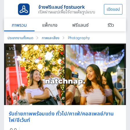
จ้างฟรีแลนซ์ fastwork
เปิดแอป
เปิดผ่านแอปเพื่อใช้งานเต็มรูปแบบ
ภาพรวม
แพ็กเกจ
ฟรีแลนซ์
รีวิว
ประเภทงานทั้งหมด
ภาพและเสียง
Photography
1
/
13
รับถ่ายภาพพร้อมแต่ง ทั่วไป/คาเฟ่/คอสเพลย์/งาน
ไฟ/อีเว้นท์