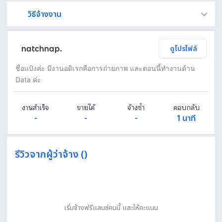
วิธีจ้างงาน
Fastwork เป็นตัวกลางถือเงินของคุณ เพื่อความปลอดภัย และฟรีแลนซ์จะได้รับเงิน หลังจากผู้ว่าจ้างจะกดอนุมัติงานแล้วเท่านั้น!
ทักแชทเพื่อคุยรายละเอียดและบรีฟงานกับฟรีแลนซ์ได้ทันทีโดยไม่มีค่าใช้จ่าย
ตกลงจ้างงาน โดยขอใบเสนอราคากับฟรีแลนซ์ ตรวจสอบรายละเอียดและชำระเงินได้ทันที
เมื่อฟรีแลนซ์ทำงานตามข้อตกลงและส่งงานขั้น สุดท้ายแล้ว ผู้จ้างสามารถตรวจสอบ ขอแก้ไขหรืออนุมัติได้ตามข้อตกลง
natchnap.
ดูโปรไฟล์
ชื่อแป้งค่ะ มีงานอดิเรกคือการถ่ายภาพ และตอนนี้ทำงานด้าน
Data ค่ะ
งานสำเร็จ
ขายได้
จ้างซ้ำ
ตอบกลับ
-
-
-
1 นาที
รีวิวจากผู้ว่าจ้าง ()
เริ่มจ้างฟรีแลนซ์คนนี้ และให้คะแนน