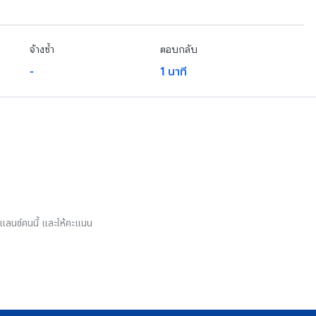
จ้างซ้ำ
ตอบกลับ
-
1 นาที
รีแลนซ์คนนี้ และให้คะแนน