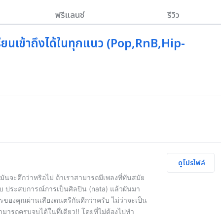
ฟรีแลนซ์
รีวิว
ียนเข้าถึงได้ในทุกแนว (Pop,RnB,Hip-
ดูโปรไฟล์
ันจะดึกว่าหริอไม่ ถ้าเราสามารถมีเพลงที่ทันสมัย
บ ประสบการณ์การเป็นศิลปิน (nata) แล้วผันมา
รของคุณผ่านเสียงดนตรีกันดีกว่าครับ ไม่ว่าจะเป็น
ามารถครบจบได้ในทึ่เดียว!! โดยที่ไม่ต้องไปทำ