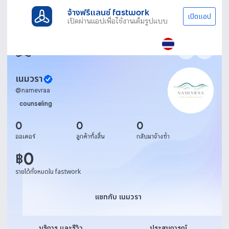
จ้างฟรีแลนซ์ fastwork
เปิดแอป
เปิดผ่านแอปเพื่อใช้งานเต็มรูปแบบ
เนมวรา
@
namevraa
counseling
0
0
0
ออเดอร์
ลูกค้าทั้งสิ้น
กลับมาจ้างซ้ำ
0
฿
รายได้ทั้งหมดใน fastwork
แชทกับ เนมวรา
แชทกับ เนมวรา
บริการ และรีวิว
ประสบการณ์