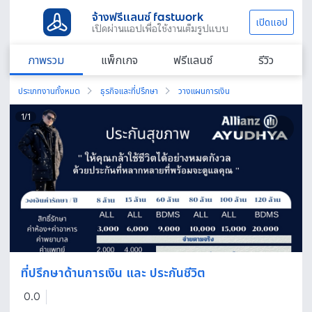
จ้างฟรีแลนซ์ fastwork
เปิดแอป
เปิดผ่านแอปเพื่อใช้งานเต็มรูปแบบ
ภาพรวม
แพ็กเกจ
ฟรีแลนซ์
รีวิว
ประเภทงานทั้งหมด
ธุรกิจและที่ปรึกษา
วางแผนการเงิน
1
/
1
ที่ปรึกษาด้านการเงิน และ ประกันชีวิต
0.0