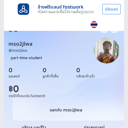
จ้างฟรีแลนซ์ fastwork
เปิดแอป
เปิดผ่านแอปเพื่อใช้งานเต็มรูปแบบ
mso2jlwa
@
mso2jlwa
part-time-student
0
0
0
ออเดอร์
ลูกค้าทั้งสิ้น
กลับมาจ้างซ้ำ
0
฿
รายได้ทั้งหมดใน fastwork
แชทกับ mso2jlwa
แชทกับ mso2jlwa
บริการ และรีวิว
ประสบการณ์