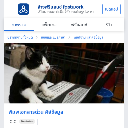
จ้างฟรีแลนซ์ fastwork
เปิดแอป
เปิดผ่านแอปเพื่อใช้งานเต็มรูปแบบ
ภาพรวม
แพ็กเกจ
ฟรีแลนซ์
รีวิว
ประเภทงานทั้งหมด
เขียนและแปลภาษา
พิมพ์งาน และคีย์ข้อมูล
1
/
11
พิมพ์เอกสารด่วน คีย์ข้อมูล
0.0