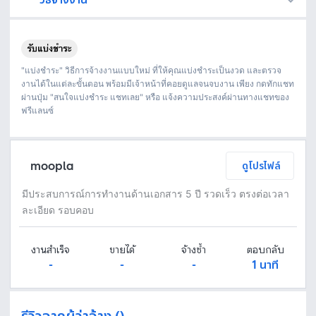
Fastwork เป็นตัวกลางถือเงินของคุณ เพื่อความปลอดภัย และฟรีแลนซ์จะได้รับเงิน หลังจากผู้ว่าจ้างจะกดอนุมัติงานแล้วเท่านั้น!
ทักแชทเพื่อคุยรายละเอียดและบรีฟงานกับฟรีแลนซ์ได้ทันทีโดยไม่มีค่าใช้จ่าย
ตกลงจ้างงาน โดยขอใบเสนอราคากับฟรีแลนซ์ ตรวจสอบรายละเอียดและชำระเงินได้ทันที
เมื่อฟรีแลนซ์ทำงานตามข้อตกลงและส่งงานขั้น สุดท้ายแล้ว ผู้จ้างสามารถตรวจสอบ ขอแก้ไขหรืออนุมัติได้ตามข้อตกลง
"แบ่งชำระ" วิธีการจ้างงานแบบใหม่ ที่ให้คุณแบ่งชำระเป็นงวด และตรวจ
งานได้ในแต่ละขั้นตอน พร้อมมีเจ้าหน้าที่คอยดูแลจนจบงาน เพียง กดทักแชท
ผ่านปุ่ม "สนใจแบ่งชำระ แชทเลย" หรือ แจ้งความประสงค์ผ่านทางแชทของ
ฟรีแลนซ์
moopla
ดูโปรไฟล์
มีประสบการณ์การทำงานด้านเอกสาร 5 ปี รวดเร็ว ตรงต่อเวลา
ละเอียด รอบคอบ
งานสำเร็จ
ขายได้
จ้างซ้ำ
ตอบกลับ
-
-
-
1 นาที