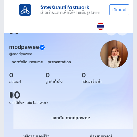
จ้างฟรีแลนซ์ fastwork
เปิดแอป
เปิดผ่านแอปเพื่อใช้งานเต็มรูปแบบ
modpawee
@
modpawee
portfolio-resume
presentation
0
0
0
ออเดอร์
ลูกค้าทั้งสิ้น
กลับมาจ้างซ้ำ
0
฿
รายได้ทั้งหมดใน fastwork
แชทกับ modpawee
แชทกับ modpawee
บริการ และรีวิว
ประสบการณ์