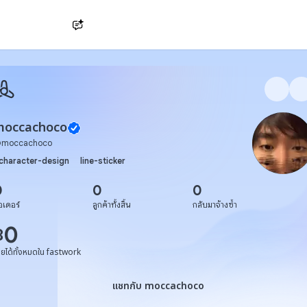
Ask AI
moccachoco
@
moccachoco
character-design
line-sticker
0
0
0
อเดอร์
ลูกค้าทั้งสิ้น
กลับมาจ้างซ้ำ
0
฿
ายได้ทั้งหมดใน fastwork
แชทกับ moccachoco
แชทกับ moccachoco