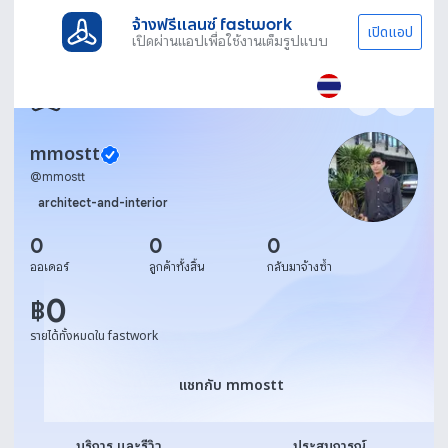
จ้างฟรีแลนซ์ fastwork
เปิดแอป
เปิดผ่านแอปเพื่อใช้งานเต็มรูปแบบ
mmostt
@
mmostt
architect-and-interior
0
0
0
ออเดอร์
ลูกค้าทั้งสิ้น
กลับมาจ้างซ้ำ
0
฿
รายได้ทั้งหมดใน fastwork
แชทกับ mmostt
แชทกับ mmostt
บริการ และรีวิว
ประสบการณ์