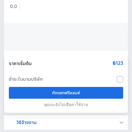
0.0
฿123
ราคาเริ่มต้น
ชำระในนามบริษัท
ทักแชทฟรีแลนซ์
คุณจะยังไม่เสียค่าใช้จ่าย
วิธีจ้างงาน
Fastwork เป็นตัวกลางถือเงินของคุณ เพื่อความปลอดภัย และฟรีแลนซ์จะได้รับเงิน หลังจากผู้ว่าจ้างจะกดอนุมัติงานแล้วเท่านั้น!
ทักแชทเพื่อคุยรายละเอียดและบรีฟงานกับฟรีแลนซ์ได้ทันทีโดยไม่มีค่าใช้จ่าย
ตกลงจ้างงาน โดยขอใบเสนอราคากับฟรีแลนซ์ ตรวจสอบรายละเอียดและชำระเงินได้ทันที
เมื่อฟรีแลนซ์ทำงานตามข้อตกลงและส่งงานขั้น สุดท้ายแล้ว ผู้จ้างสามารถตรวจสอบ ขอแก้ไขหรืออนุมัติได้ตามข้อตกลง