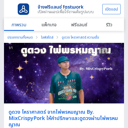
จ้างฟรีแลนซ์ fastwork
เปิดแอป
เปิดผ่านแอปเพื่อใช้งานเต็มรูปแบบ
ภาพรวม
แพ็กเกจ
ฟรีแลนซ์
รีวิว
ประเภทงานทั้งหมด
ไลฟ์สไตล์
ดูดวง โหราศาสตร์ ความเชื่อ
1
/
1
ดูดวง โหราศาสตร์ จากไพ่พรหมญาณ By.
MixCrispyPork ให้คำปรึกษาและดูดวงผ่านไพ่พรหม
ญาณ