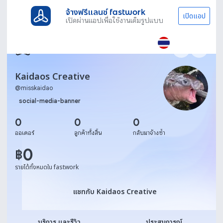
จ้างฟรีแลนซ์ fastwork
เปิดแอป
เปิดผ่านแอปเพื่อใช้งานเต็มรูปแบบ
Kaidaos Creative
@
misskaidao
social-media-banner
0
0
0
ออเดอร์
ลูกค้าทั้งสิ้น
กลับมาจ้างซ้ำ
0
฿
รายได้ทั้งหมดใน fastwork
แชทกับ Kaidaos Creative
แชทกับ Kaidaos Creative
บริการ และรีวิว
ประสบการณ์