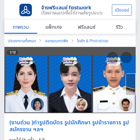
จ้างฟรีแลนซ์ fastwork
เปิดแอป
เปิดผ่านแอปเพื่อใช้งานเต็มรูปแบบ
ภาพรวม
แพ็กเกจ
ฟรีแลนซ์
รีวิว
ประเภทงานทั้งหมด
ออกแบบกราฟิก
ไดคัท & Photoshop
1
/
18
(งานด่วน )ทำรูปติดบัตร รูปนักศึกษา รูปข้าราชการ รูป
สมัครงาน ฯลฯ