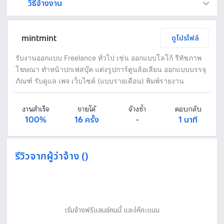
วิธีจ้างงาน
Fastwork เป็นตัวกลางถือเงินของคุณ เพื่อความปลอดภัย และฟรีแลนซ์จะได้รับเงิน หลังจากผู้ว่าจ้างจะกดอนุมัติงานแล้วเท่านั้น!
ทักแชทเพื่อคุยรายละเอียดและบรีฟงานกับฟรีแลนซ์ได้ทันทีโดยไม่มีค่าใช้จ่าย
ตกลงจ้างงาน โดยขอใบเสนอราคากับฟรีแลนซ์ ตรวจสอบรายละเอียดและชำระเงินได้ทันที
เมื่อฟรีแลนซ์ทำงานตามข้อตกลงและส่งงานขั้น สุดท้ายแล้ว ผู้จ้างสามารถตรวจสอบ ขอแก้ไขหรืออนุมัติได้ตามข้อตกลง
mintmint
ดูโปรไฟล์
รับงานออกแบบ Freelance ทั่วไป เช่น ออกแบบโลโก้ รีทัชภาพ
โฆษณา ทำหน้าปกเฟสบุ๊ค แต่งรูปการ์ตูนล้อเลียน ออกแบบบรรจุ
ภัณฑ์ รับดูแล เพจ เว็บไซต์ (แบบรายเดือน) พิมพ์รายงาน
งานสำเร็จ
ขายได้
จ้างซ้ำ
ตอบกลับ
100%
16 ครั้ง
-
1 นาที
รีวิวจากผู้ว่าจ้าง ()
เริ่มจ้างฟรีแลนซ์คนนี้ และให้คะแนน