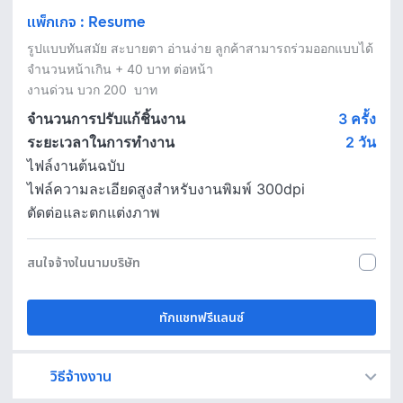
แพ็กเกจ
:
Resume
รูปแบบทันสมัย สะบายตา อ่านง่าย ลูกค้าสามารถร่วมออกแบบได้

จำนวนหน้าเกิน + 40 บาท ต่อหน้า

งานด่วน บวก 200  บาท
จำนวนการปรับแก้ชิ้นงาน
3 ครั้ง
ระยะเวลาในการทำงาน
2
วัน
ไฟล์งานต้นฉบับ
ไฟล์ความละเอียดสูงสำหรับงานพิมพ์ 300dpi
ตัดต่อและตกแต่งภาพ
สนใจจ้างในนามบริษัท
ทักแชทฟรีแลนซ์
วิธีจ้างงาน
Fastwork เป็นตัวกลางถือเงินของคุณ เพื่อความปลอดภัย และฟรีแลนซ์จะได้รับเงิน หลังจากผู้ว่าจ้างจะกดอนุมัติงานแล้วเท่านั้น!
ทักแชทเพื่อคุยรายละเอียดและบรีฟงานกับฟรีแลนซ์ได้ทันทีโดยไม่มีค่าใช้จ่าย
ตกลงจ้างงาน โดยขอใบเสนอราคากับฟรีแลนซ์ ตรวจสอบรายละเอียดและชำระเงินได้ทันที
เมื่อฟรีแลนซ์ทำงานตามข้อตกลงและส่งงานขั้น สุดท้ายแล้ว ผู้จ้างสามารถตรวจสอบ ขอแก้ไขหรืออนุมัติได้ตามข้อตกลง