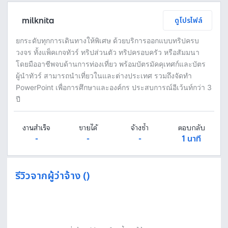
milknita
ดูโปรไฟล์
ยกระดับทุกการเดินทางให้พิเศษ ด้วยบริการออกแบบทริปครบ
วงจร ทั้งแพ็คเกจทัวร์ ทริปส่วนตัว ทริปครอบครัว หรือสัมมนา
โดยมืออาชีพจบด้านการท่องเที่ยว พร้อมบัตรมัคคุเทศก์และบัตร
ผู้นำทัวร์ สามารถนำเที่ยวในและต่างประเทศ รวมถึงจัดทำ
PowerPoint เพื่อการศึกษาและองค์กร ประสบการณ์อีเว้นท์กว่า 3
ปี
งานสำเร็จ
ขายได้
จ้างซ้ำ
ตอบกลับ
-
-
-
1 นาที
รีวิวจากผู้ว่าจ้าง ()