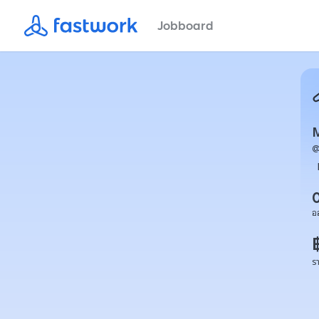
Jobboard
อ
ร