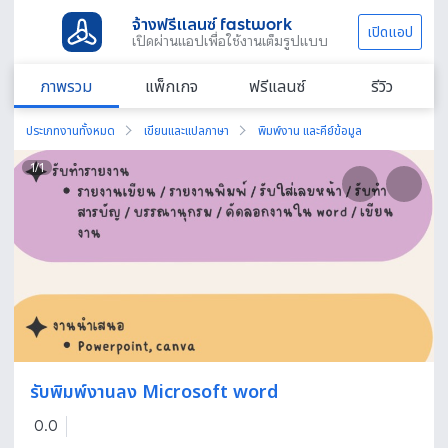
จ้างฟรีแลนซ์ fastwork
เปิดแอป
เปิดผ่านแอปเพื่อใช้งานเต็มรูปแบบ
ภาพรวม
แพ็กเกจ
ฟรีแลนซ์
รีวิว
ประเภทงานทั้งหมด
เขียนและแปลภาษา
พิมพ์งาน และคีย์ข้อมูล
1
/
1
รับพิมพ์งานลง Microsoft word
0.0