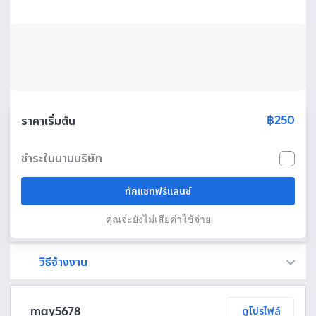
฿250
ราคาเริ่มต้น
ชำระในนามบริษัท
ทักแชทฟรีแลนซ์
คุณจะยังไม่เสียค่าใช้จ่าย
วิธีจ้างงาน
Fastwork เป็นตัวกลางถือเงินของคุณ เพื่อความปลอดภัย และฟรีแลนซ์จะได้รับเงิน หลังจากผู้ว่าจ้างจะกดอนุมัติงานแล้วเท่านั้น!
ทักแชทเพื่อคุยรายละเอียดและบรีฟงานกับฟรีแลนซ์ได้ทันทีโดยไม่มีค่าใช้จ่าย
ตกลงจ้างงาน โดยขอใบเสนอราคากับฟรีแลนซ์ ตรวจสอบรายละเอียดและชำระเงินได้ทันที
เมื่อฟรีแลนซ์ทำงานตามข้อตกลงและส่งงานขั้น สุดท้ายแล้ว ผู้จ้างสามารถตรวจสอบ ขอแก้ไขหรืออนุมัติได้ตามข้อตกลง
may5678
ดูโปรไฟล์