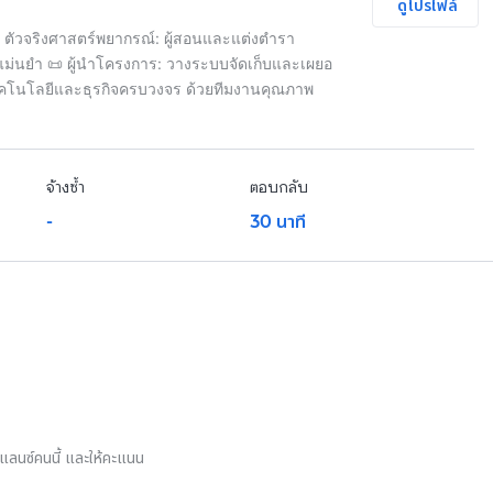
ดูโปรไฟล์
🔮 ตัวจริงศาสตร์พยากรณ์: ผู้สอนและแต่งตำรา
าแม่นยำ 📜 ผู้นำโครงการ: วางระบบจัดเก็บและเผยอ
เทคโนโลยีและธุรกิจครบวงจร ด้วยทีมงานคุณภาพ
จ้างซ้ำ
ตอบกลับ
-
30 นาที
รีแลนซ์คนนี้ และให้คะแนน