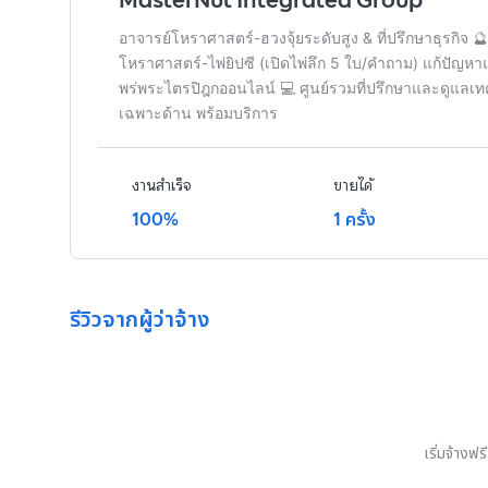
MasterNut Integrated Group
อาจารย์โหราศาสตร์-ฮวงจุ้ยระดับสูง & ที่ปรึกษาธุรกิจ 
โหราศาสตร์-ไพ่ยิปซี (เปิดไพ่ลึก 5 ใบ/คำถาม) แก้ปัญห
พร่พระไตรปิฎกออนไลน์ 💻 ศูนย์รวมที่ปรึกษาและดูแล
เฉพาะด้าน พร้อมบริการ
งานสำเร็จ
ขายได้
100%
1 ครั้ง
รีวิวจากผู้ว่าจ้าง
เริ่มจ้างฟ