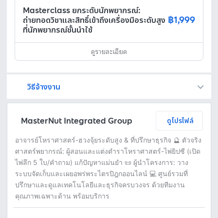
Masterclass ยกระดับนักพยากรณ์:
฿1,999
ถ่ายทอดวิชาและสิทธิ์เข้าถึงเครื่องมือระดับสูง
ที่นักพยากรณ์ชั้นนำใช้
ดูรายละเอียด
วิธีจ้างงาน
Fastwork เป็นตัวกลางถือเงินของคุณ เพื่อความปลอดภัย และฟรีแลนซ์จะได้รับเงิน หลังจากผู้ว่าจ้างจะกดอนุมัติงานแล้วเท่านั้น!
ทักแชทเพื่อคุยรายละเอียดและบรีฟงานกับฟรีแลนซ์ได้ทันทีโดยไม่มีค่าใช้จ่าย
ตกลงจ้างงาน โดยขอใบเสนอราคากับฟรีแลนซ์ ตรวจสอบรายละเอียดและชำระเงินได้ทันที
เมื่อฟรีแลนซ์ทำงานตามข้อตกลงและส่งงานขั้น สุดท้ายแล้ว ผู้จ้างสามารถตรวจสอบ ขอแก้ไขหรืออนุมัติได้ตามข้อตกลง
MasterNut Integrated Group
ดูโปรไฟล์
อาจารย์โหราศาสตร์-ฮวงจุ้ยระดับสูง & ที่ปรึกษาธุรกิจ 🔮 ตัวจริง
ศาสตร์พยากรณ์: ผู้สอนและแต่งตำราโหราศาสตร์-ไพ่ยิปซี (เปิด
ไพ่ลึก 5 ใบ/คำถาม) แก้ปัญหาแม่นยำ 📜 ผู้นำโครงการ: วาง
ระบบจัดเก็บและเผยอพร่พระไตรปิฎกออนไลน์ 💻 ศูนย์รวมที่
ปรึกษาและดูแลเทคโนโลยีและธุรกิจครบวงจร ด้วยทีมงาน
คุณภาพเฉพาะด้าน พร้อมบริการ