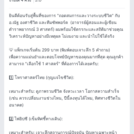
ขายได้ 4 ครั้ง
5.0
ยินดีต้อนรับสู่พื้นที่ของการ "ถอดสมการและวางระบบชีวิต" กับ 
อ.ณัฐ องศาชีวิต และทีมซัพพอร์ต  (อาจารย์ผู้สอนและผู้เขียน
ตำราพยากรณ์ 3 ศาสตร์) ผมพร้อมใช้ตรรกะและสถิติมาช่วยคุณ
วิเคราะห์ปัญหาอย่างมีเหตุผล ไม่งมงาย และนำไปใช้ได้จริง

💡 แพ็กเกจเริ่มต้น 299 บาท (พิมพ์ตอบเจาะลึก 5 คำถาม)

เพื่อความแม่นยำและตอบโจทย์ปัญหาของคุณมากที่สุด คุณลูกค้า
สามารถ "เลือกใช้ 1 ศาสตร์" ที่ต้องการได้เลยครับ:

1️⃣ โหราศาสตร์ไทย (กุญแจไขชีวิต):

เหมาะสำหรับ: ดูภาพรวมชีวิต จังหวะเวลา โอกาสความสำเร็จ 
(เช่น ควรเปลี่ยนงานช่วงไหน, ปีนี้ลงทุนได้ไหม, ทิศทางชีวิตใน
อนาคต)

2️⃣ ไพ่ยิปซี (เข็มทิศชี้ทางเดิน):

เหมาะสำหรับ: เจาะลึกสถานการณ์ปัจจุบัน ปัญหาเฉพาะหน้า 