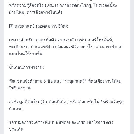
หรือความรู้สึกจิตใจ (เช่น เขากำลังคิดอะไรอยู่, โปรเจกต์นี้จะ
ผ่านไหม, ควรเลือกทางไหนดี)

3️⃣ เลขศาสตร์ (ถอดสมการชีวิต):

เหมาะสำหรับ: ถอดรหัสตัวเลขรอบตัว (เช่น เบอร์โทรศัพท์, 
ทะเบียนรถ, บ้านเลขที่) ว่าส่งผลต่อชีวิตอย่างไร และควรปรับแก้
แบบไหนให้ราบรื่น

ขั้นตอนการทำงาน:

ทักแชทแจ้งคำถาม 5 ข้อ และ "ระบุศาสตร์" ที่คุณต้องการให้ผม
ใช้วิเคราะห์

ส่งข้อมูลที่จำเป็น (วันเดือนปีเกิด / หรือเลือกหน้าไพ่ / หรือแจ้งชุด
ตัวเลข)

รอรับผลการวิเคราะห์แบบพิมพ์ตอบละเอียด เข้าใจง่าย ตรง
ประเด็น
