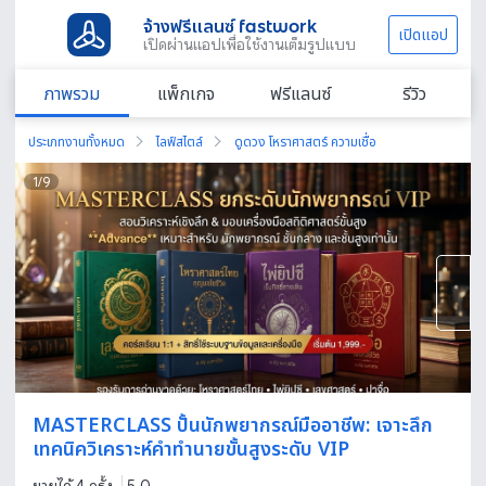
จ้างฟรีแลนซ์ fastwork
เปิดแอป
เปิดผ่านแอปเพื่อใช้งานเต็มรูปแบบ
ภาพรวม
แพ็กเกจ
ฟรีแลนซ์
รีวิว
ประเภทงานทั้งหมด
ไลฟ์สไตล์
ดูดวง โหราศาสตร์ ความเชื่อ
1
/
9
MASTERCLASS ปั้นนักพยากรณ์มืออาชีพ: เจาะลึก
เทคนิควิเคราะห์คำทำนายขั้นสูงระดับ VIP