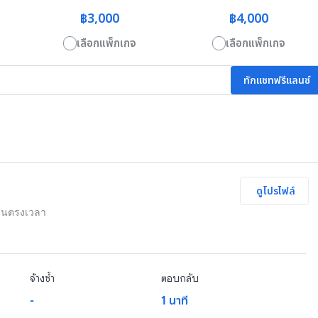
฿3,000
฿4,000
เลือกแพ็กเกจ
เลือกแพ็กเกจ
ทักแชทฟรีแลนซ์
ดูโปรไฟล์
งานตรงเวลา
จ้างซ้ำ
ตอบกลับ
-
1 นาที