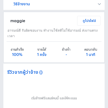
วิธีจ้างงาน
Fastwork เป็นตัวกลางถือเงินของคุณ เพื่อความปลอดภัย และฟรีแลนซ์จะได้รับเงิน หลังจากผู้ว่าจ้างจะกดอนุมัติงานแล้วเท่านั้น!
ทักแชทเพื่อคุยรายละเอียดและบรีฟงานกับฟรีแลนซ์ได้ทันทีโดยไม่มีค่าใช้จ่าย
ตกลงจ้างงาน โดยขอใบเสนอราคากับฟรีแลนซ์ ตรวจสอบรายละเอียดและชำระเงินได้ทันที
เมื่อฟรีแลนซ์ทำงานตามข้อตกลงและส่งงานขั้น สุดท้ายแล้ว ผู้จ้างสามารถตรวจสอบ ขอแก้ไขหรืออนุมัติได้ตามข้อตกลง
maggie
ดูโปรไฟล์
อารมณ์ดี รับผิดชอบงาน ทำงานใช้สติไม่ใช้อารมณ์ ส่งงานตรง
เวลา
งานสำเร็จ
ขายได้
จ้างซ้ำ
ตอบกลับ
100%
1 ครั้ง
-
1 นาที
รีวิวจากผู้ว่าจ้าง ()
เริ่มจ้างฟรีแลนซ์คนนี้ และให้คะแนน