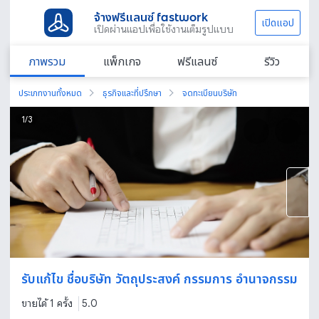
จ้างฟรีแลนซ์ fastwork
เปิดแอป
เปิดผ่านแอปเพื่อใช้งานเต็มรูปแบบ
ภาพรวม
แพ็กเกจ
ฟรีแลนซ์
รีวิว
ประเภทงานทั้งหมด
ธุรกิจและที่ปรึกษา
จดทะเบียนบริษัท
1
/
3
รับแก้ไข ชื่อบริษัท วัตถุประสงค์ กรรมการ อำนาจกรรม
ขายได้ 1 ครั้ง
5.0