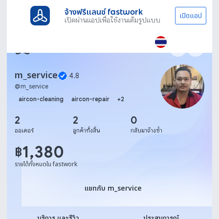
จ้างฟรีแลนซ์ fastwork
เปิดแอป
เปิดผ่านแอปเพื่อใช้งานเต็มรูปแบบ
m_service
4.8
@
m_service
aircon-cleaning
aircon-repair
+
2
2
2
0
ออเดอร์
ลูกค้าทั้งสิ้น
กลับมาจ้างซ้ำ
1,380
฿
รายได้ทั้งหมดใน fastwork
แชทกับ m_service
แชทกับ m_service
บริการ และรีวิว
ประสบการณ์