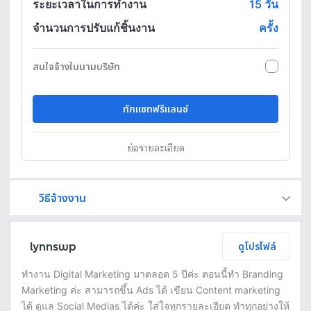
ระยะเวลาในการทำงาน
15
วัน
จำนวนการปรับแก้ชิ้นงาน
ครั้ง
สนใจจ้างในนามบริษัท
ทักแชทฟรีแลนซ์
ย่อรายละเอียด
วิธีจ้างงาน
Fastwork เป็นตัวกลางถือเงินของคุณ เพื่อความปลอดภัย และฟรีแลนซ์จะได้รับเงิน หลังจากผู้ว่าจ้างจะกดอนุมัติงานแล้วเท่านั้น!
ทักแชทเพื่อคุยรายละเอียดและบรีฟงานกับฟรีแลนซ์ได้ทันทีโดยไม่มีค่าใช้จ่าย
ตกลงจ้างงาน โดยขอใบเสนอราคากับฟรีแลนซ์ ตรวจสอบรายละเอียดและชำระเงินได้ทันที
เมื่อฟรีแลนซ์ทำงานตามข้อตกลงและส่งงานขั้น สุดท้ายแล้ว ผู้จ้างสามารถตรวจสอบ ขอแก้ไขหรืออนุมัติได้ตามข้อตกลง
lynnswp
ดูโปรไฟล์
ทำงาน Digital Marketing มาตลอด 5 ปีค่ะ ตอนนี้ทำ Branding
Marketing ค่ะ สามารถขึ้น Ads ได้ เขียน Content marketing
ได้ ดูแล Social Medias ได้ค่ะ ใส่ใจทุกรายละเอียด ทำทุกอย่างให้