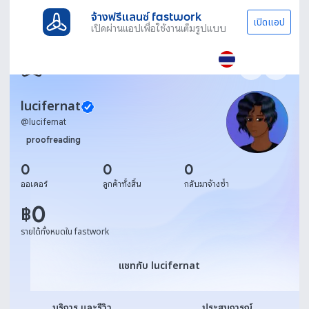
จ้างฟรีแลนซ์ fastwork
เปิดแอป
เปิดผ่านแอปเพื่อใช้งานเต็มรูปแบบ
lucifernat
@
lucifernat
proofreading
0
0
0
ออเดอร์
ลูกค้าทั้งสิ้น
กลับมาจ้างซ้ำ
0
฿
รายได้ทั้งหมดใน fastwork
แชทกับ lucifernat
แชทกับ lucifernat
บริการ และรีวิว
ประสบการณ์