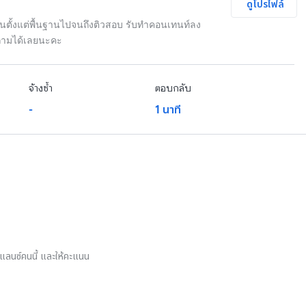
ดูโปรไฟล์
นตั้งแต่พื้นฐานไปจนถึงติวสอบ รับทำคอนเทนท์ลง
ถามได้เลยนะคะ
จ้างซ้ำ
ตอบกลับ
-
1 นาที
รีแลนซ์คนนี้ และให้คะแนน