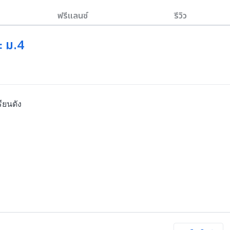
ฟรีแลนซ์
รีวิว
ะ ม.4
ยนดัง
