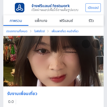
จ้างฟรีแลนซ์ fastwork
เปิดแอป
เปิดผ่านแอปเพื่อใช้งานเต็มรูปแบบ
ภาพรวม
แพ็กเกจ
ฟรีแลนซ์
รีวิว
ประเภทงานทั้งหมด
ไลฟ์สไตล์
เพื่อนพาเที่ยว คนนำเที่ยว
1
/
6
รับงานเพื่อนเที่ยว
0.0