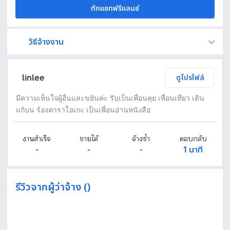
ทักแชทฟรีแลนซ์
วิธีจ้างงาน
Fastwork เป็นตัวกลางถือเงินของคุณ เพื่อความปลอดภัย และฟรีแลนซ์จะได้รับเงิน หลังจากผู้ว่าจ้างจะกดอนุมัติงานแล้วเท่านั้น!
ทักแชทเพื่อคุยรายละเอียดและบรีฟงานกับฟรีแลนซ์ได้ทันทีโดยไม่มีค่าใช้จ่าย
ตกลงจ้างงาน โดยขอใบเสนอราคากับฟรีแลนซ์ ตรวจสอบรายละเอียดและชำระเงินได้ทันที
เมื่อฟรีแลนซ์ทำงานตามข้อตกลงและส่งงานขั้น สุดท้ายแล้ว ผู้จ้างสามารถตรวจสอบ ขอแก้ไขหรืออนุมัติได้ตามข้อตกลง
linlee
ดูโปรไฟล์
มีความเห็นใจผู้อื่นและขยันค่ะ รับเป็นเพื่อนคุย เพื่อนเที่ยว เดิน
แก้บน ร้องคาราโอเกะ เป็นเพื่อนอ่านหนังสือ
งานสำเร็จ
ขายได้
จ้างซ้ำ
ตอบกลับ
-
-
-
1 นาที
รีวิวจากผู้ว่าจ้าง ()