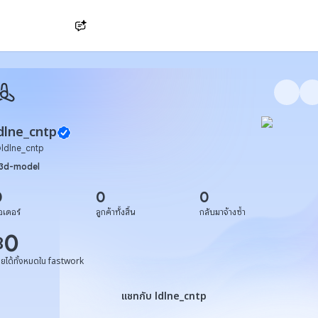
Ask AI
dlne_cntp
@
ldlne_cntp
3d-model
0
0
0
อเดอร์
ลูกค้าทั้งสิ้น
กลับมาจ้างซ้ำ
0
฿
ายได้ทั้งหมดใน fastwork
แชทกับ ldlne_cntp
แชทกับ ldlne_cntp