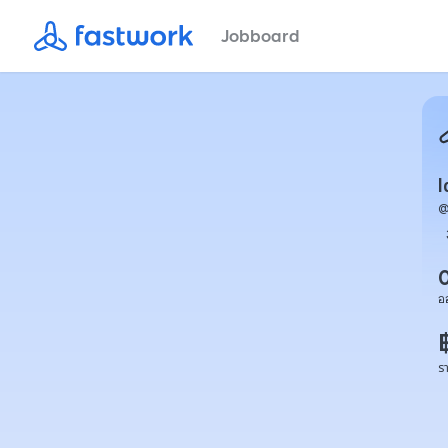
Jobboard
l
อ
ร