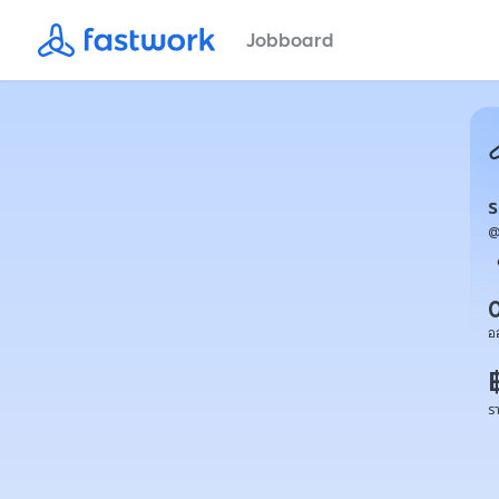
Jobboard
ร
อ
ร