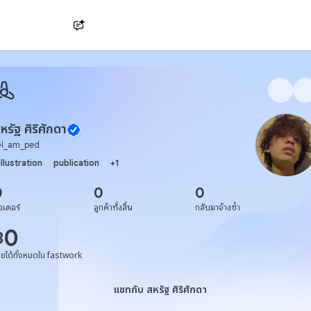
Ask AI
หรัฐ ศิริศักดา
@
l_am_ped
illustration
publication
+
1
0
0
0
อเดอร์
ลูกค้าทั้งสิ้น
กลับมาจ้างซ้ำ
0
฿
ายได้ทั้งหมดใน fastwork
แชทกับ สหรัฐ ศิริศักดา
แชทกับ สหรัฐ ศิริศักดา