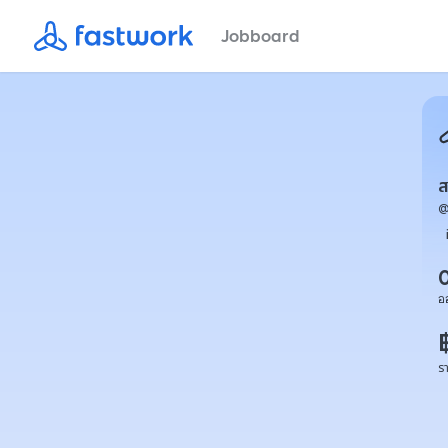
Jobboard
ส
อ
ร