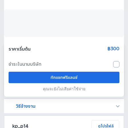
฿300
ราคาเริ่มต้น
ชำระในนามบริษัท
ทักแชทฟรีแลนซ์
คุณจะยังไม่เสียค่าใช้จ่าย
วิธีจ้างงาน
Fastwork เป็นตัวกลางถือเงินของคุณ เพื่อความปลอดภัย และฟรีแลนซ์จะได้รับเงิน หลังจากผู้ว่าจ้างจะกดอนุมัติงานแล้วเท่านั้น!
ทักแชทเพื่อคุยรายละเอียดและบรีฟงานกับฟรีแลนซ์ได้ทันทีโดยไม่มีค่าใช้จ่าย
ตกลงจ้างงาน โดยขอใบเสนอราคากับฟรีแลนซ์ ตรวจสอบรายละเอียดและชำระเงินได้ทันที
เมื่อฟรีแลนซ์ทำงานตามข้อตกลงและส่งงานขั้น สุดท้ายแล้ว ผู้จ้างสามารถตรวจสอบ ขอแก้ไขหรืออนุมัติได้ตามข้อตกลง
kp_p14
ดูโปรไฟล์