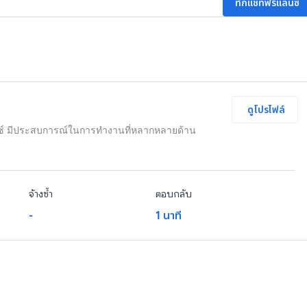
ทักแชทฟรีแลนซ์
ดูโปรไฟล์
ซ์ มีประสบการณ์ในการทำงานที่หลากหลายด้าน
จ้างซ้ำ
ตอบกลับ
-
1 นาที