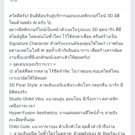
0.0
​สวัสดีครับ! ยินดีต้อนรับสู่บริการออกแบบสติกเกอร์ไลน์ 3D มิติ
ใหม่ด้วยพลัง AI ครับ 🚀

​อยากมีสติกเกอร์ไลน์เป็นหน้าตัวเองในรูปแบบ 3D สุดน่ารัก ที่มี
สไตล์ยูนีค โดดเด่นไม่ซ้ำใคร ไว้ใช้ส่งหาเพื่อน หรือสร้างเป็น 
Signature Character สำหรับแบรนด์ของคุณใช่ไหม? เราพร้อม
ผสานเทคโนโลยี AI สุดล้ำเข้ากับจินตนาการ เพื่อสร้างสรรค์ผล
งานชิ้นเอกที่มีเอกลักษณ์เฉพาะตัวให้คุณครับ!

​⭐ จุดเด่นของบริการเรา ⭐

​🎨 สไตล์ที่หลากหลาย ไร้ขีดจำกัด: ไม่ว่าคุณจะชอบสไตล์ไหน 
เราเนรมิตให้ได้หมด!

​3D Pixar Style: ลายเส้นแอนิเมชันระดับโลก กลมกลืน น่ารัก มี
มิติสมจริง

​Studio Ghibli Vibs: แนวอบอุ่น อ่อนโยน มีเรื่องราว คลาสสิก
เหนือกาลเวลา

​Hyper-Fusion Aesthetics: งานผสมผสานดีไซน์ล้ำๆ สวยปัง 
ละเอียดขั้นสุด

​Chibi Cute: แนวกาชาปอง ตัวเล็กหัวโต สุดคิ้วท์ เข้าถึงง่าย

​✨ ลายเส้นยูนีค ไม่ซ้ำใครในตลาด: ด้วยพลังของ AI อัจฉริยะร่วม