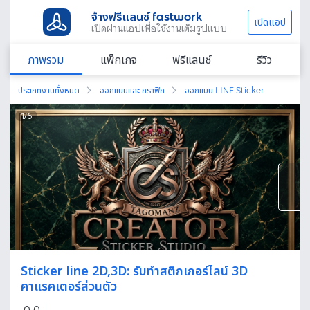
จ้างฟรีแลนซ์ fastwork
เปิดแอป
เปิดผ่านแอปเพื่อใช้งานเต็มรูปแบบ
ภาพรวม
แพ็กเกจ
ฟรีแลนซ์
รีวิว
ประเภทงานทั้งหมด
ออกแบบและ กราฟิก
ออกแบบ LINE Sticker
1
/
6
Sticker line 2D,3D: รับทำสติกเกอร์ไลน์ 3D
คาแรคเตอร์ส่วนตัว