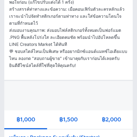
พอใจก่อน (แก้ไขปรับแต่งได้ 1 ครั้ง)

​สร้างสรรค์ท่าทางและข้อความ: เมื่อคอนเฟิร์มตัวละครหลักแล้ว 
เราจะนำไปจัดทำสติกเกอร์ตามท่าทาง และใส่ข้อความโดนใจ
ตามที่กำหนดไว้

​ส่งมอบงานคุณภาพ: ส่งมอบไฟล์สติกเกอร์ทั้งหมดเป็นฟอร์แมต 
.PNG พื้นหลังโปร่งใส ละเอียดคมชัด พร้อมนำไปอัปโหลดขึ้น 
LINE Creators Market ได้ทันที

​💬 ชอบสไตล์ไหนเป็นพิเศษ หรืออยากมิกซ์แอนด์แมทช์ไอเดียแบบ
ไหน ลองกด "สอบถามผู้ขาย" เข้ามาคุยกับเราก่อนได้เลยครับ 
ยินดีดีไซน์สไตล์ที่ใช่ที่สุดให้คุณครับ!
฿1,000
฿1,500
฿2,000