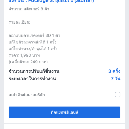
แพ็กเกจ
:
Package S: ชุดเริ่มต้น (Starter)
จำนวน: สติกเกอร์ 8 ตัว

รายละเอียด:

ออกแบบคาแรคเตอร์ 3D 1 ตัว

แก้ไขตัวละครหลักได้ 1 ครั้ง

แก้ไขท่าทาง/คำพูดได้ 1 ครั้ง

ราคา: 1,990 บาท

(เฉลี่ยตัวละ 249 บาท)
จำนวนการปรับแก้ชิ้นงาน
3 ครั้ง
ระยะเวลาในการทำงาน
7
วัน
สนใจจ้างในนามบริษัท
ทักแชทฟรีแลนซ์