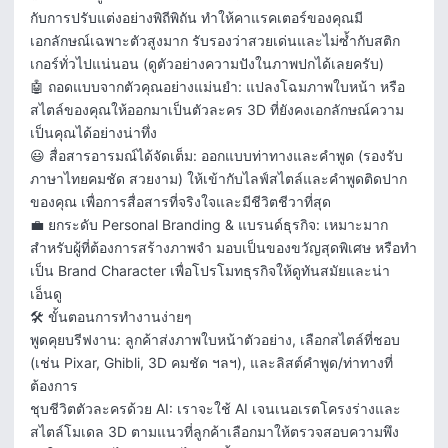
กับการปรับแต่งอย่างพิถีพิถัน ทำให้คาแรคเตอร์ของคุณมี
เอกลักษณ์เฉพาะตัวสูงมาก รับรองว่าสวยเด่นและไม่ซ้ำกับสติก
เกอร์ทั่วไปแน่นอน (ดูตัวอย่างความปังในภาพปกได้เลยครับ)

​🤖 ถอดแบบจากตัวคุณอย่างแม่นยำ: แปลงโฉมภาพใบหน้า หรือ
สไตล์ของคุณให้ออกมาเป็นตัวละคร 3D ที่ยังคงเอกลักษณ์ความ
เป็นคุณได้อย่างน่าทึ่ง

​😃 สื่อสารอารมณ์ได้จัดเต็ม: ออกแบบท่าทางและคำพูด (รองรับ
ภาษาไทยคมชัด สวยงาม) ให้เข้ากับไลฟ์สไตล์และคำพูดติดปาก
ของคุณ เพื่อการสื่อสารที่จริงใจและมีชีวิตชีวาที่สุด

​💼 ยกระดับ Personal Branding & แบรนด์ธุรกิจ: เหมาะมาก
สำหรับผู้ที่ต้องการสร้างภาพจำ มอบเป็นของขวัญสุดพิเศษ หรือทำ
เป็น Brand Character เพื่อโปรโมทธุรกิจให้ดูทันสมัยและน่า
เอ็นดู

​🛠️ ขั้นตอนการทำงานง่ายๆ

​พูดคุยบรีฟงาน: ลูกค้าส่งภาพใบหน้าตัวอย่าง, เลือกสไตล์ที่ชอบ 
(เช่น Pixar, Ghibli, 3D คมชัด ฯลฯ), และลิสต์คำพูด/ท่าทางที่
ต้องการ

​ชุบชีวิตตัวละครด้วย AI: เราจะใช้ AI เจนเนอเรตโครงร่างและ
สไตล์โมเดล 3D ตามแนวที่ลูกค้าเลือกมาให้ตรวจสอบความพึง