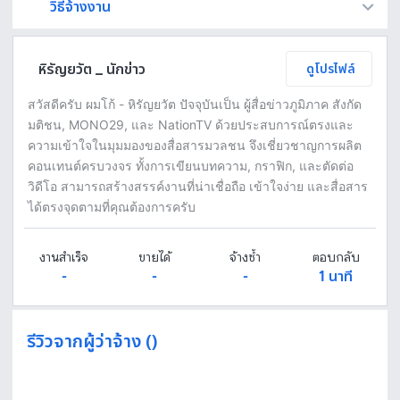
วิธีจ้างงาน
Fastwork เป็นตัวกลางถือเงินของคุณ เพื่อความปลอดภัย และฟรีแลนซ์จะได้รับเงิน หลังจากผู้ว่าจ้างจะกดอนุมัติงานแล้วเท่านั้น!
ทักแชทเพื่อคุยรายละเอียดและบรีฟงานกับฟรีแลนซ์ได้ทันทีโดยไม่มีค่าใช้จ่าย
ตกลงจ้างงาน โดยขอใบเสนอราคากับฟรีแลนซ์ ตรวจสอบรายละเอียดและชำระเงินได้ทันที
เมื่อฟรีแลนซ์ทำงานตามข้อตกลงและส่งงานขั้น สุดท้ายแล้ว ผู้จ้างสามารถตรวจสอบ ขอแก้ไขหรืออนุมัติได้ตามข้อตกลง
หิรัญยวัต _ นักข่าว
ดูโปรไฟล์
สวัสดีครับ ผมโก้ - หิรัญยวัต ปัจจุบันเป็น ผู้สื่อข่าวภูมิภาค สังกัด
มติชน, MONO29, และ NationTV ด้วยประสบการณ์ตรงและ
ความเข้าใจในมุมมองของสื่อสารมวลชน จึงเชี่ยวชาญการผลิต
คอนเทนต์ครบวงจร ทั้งการเขียนบทความ, กราฟิก, และตัดต่อ
วิดีโอ สามารถสร้างสรรค์งานที่น่าเชื่อถือ เข้าใจง่าย และสื่อสาร
ได้ตรงจุดตามที่คุณต้องการครับ
งานสำเร็จ
ขายได้
จ้างซ้ำ
ตอบกลับ
-
-
-
1 นาที
รีวิวจากผู้ว่าจ้าง ()