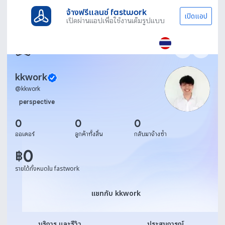
จ้างฟรีแลนซ์ fastwork
เปิดแอป
เปิดผ่านแอปเพื่อใช้งานเต็มรูปแบบ
kkwork
@
kkwork
perspective
0
0
0
ออเดอร์
ลูกค้าทั้งสิ้น
กลับมาจ้างซ้ำ
0
฿
รายได้ทั้งหมดใน fastwork
แชทกับ kkwork
แชทกับ kkwork
บริการ และรีวิว
ประสบการณ์