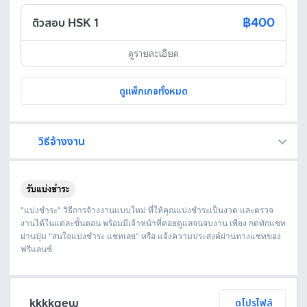
฿400
ติวสอบ HSK 1
ดูรายละเอียด
ดูแพ็กเกจทั้งหมด
วิธีจ้างงาน
Fastwork เป็นตัวกลางถือเงินของคุณ เพื่อความปลอดภัย และฟรีแลนซ์จะได้รับเงิน หลังจากผู้ว่าจ้างจะกดอนุมัติงานแล้วเท่านั้น!
ทักแชทเพื่อคุยรายละเอียดและบรีฟงานกับฟรีแลนซ์ได้ทันทีโดยไม่มีค่าใช้จ่าย
ตกลงจ้างงาน โดยขอใบเสนอราคากับฟรีแลนซ์ ตรวจสอบรายละเอียดและชำระเงินได้ทันที
เมื่อฟรีแลนซ์ทำงานตามข้อตกลงและส่งงานขั้น สุดท้ายแล้ว ผู้จ้างสามารถตรวจสอบ ขอแก้ไขหรืออนุมัติได้ตามข้อตกลง
"แบ่งชำระ" วิธีการจ้างงานแบบใหม่ ที่ให้คุณแบ่งชำระเป็นงวด และตรวจ
งานได้ในแต่ละขั้นตอน พร้อมมีเจ้าหน้าที่คอยดูแลจนจบงาน เพียง กดทักแชท
ผ่านปุ่ม "สนใจแบ่งชำระ แชทเลย" หรือ แจ้งความประสงค์ผ่านทางแชทของ
ฟรีแลนซ์
kkkkaew
ดูโปรไฟล์