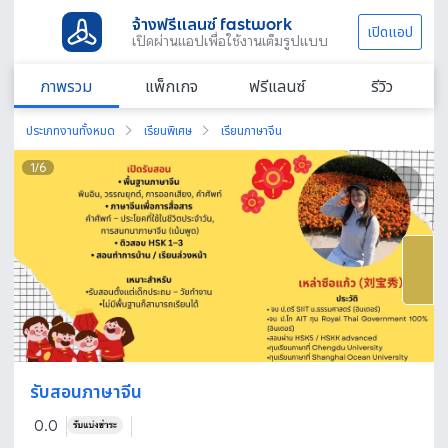
จ้างฟรีแลนซ์ fastwork
เปิดแอป
เปิดผ่านแอปเพื่อใช้งานเต็มรูปแบบ
ภาพรวม
แพ็กเกจ
ฟรีแลนซ์
รีวิว
ประเภทงานทั้งหมด
เรียนพิเศษ
เรียนภาษาจีน
1
/
6
รับสอนภาษาจีน
0.0