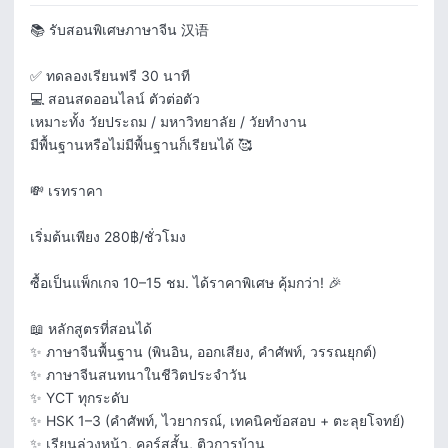
📚 รับสอนพิเศษภาษาจีน 汉语

✅ ทดลองเรียนฟรี 30 นาที

💻 สอนสดออนไลน์ ตัวต่อตัว

เหมาะทั้ง วัยประถม / มหาวิทยาลัย / วัยทำงาน

มีพื้นฐานหรือไม่มีพื้นฐานก็เรียนได้ 🥰

💸 เรทราคา

เริ่มต้นเพียง 280฿/ชั่วโมง

ซื้อเป็นแพ็กเกจ 10–15 ชม. ได้ราคาพิเศษ คุ้มกว่า! 🎉

📖 หลักสูตรที่สอนได้

✨ ภาษาจีนพื้นฐาน (พินอิน, ออกเสียง, คำศัพท์, วรรณยุกต์)

✨ ภาษาจีนสนทนาในชีวิตประจำวัน

✨ YCT ทุกระดับ

✨ HSK 1–3 (คำศัพท์, ไวยากรณ์, เทคนิคข้อสอบ + ตะลุยโจทย์)
