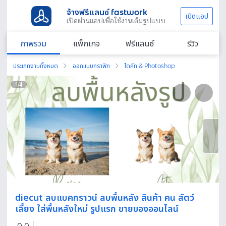
จ้างฟรีแลนซ์ fastwork
เปิดแอป
เปิดผ่านแอปเพื่อใช้งานเต็มรูปแบบ
ภาพรวม
แพ็กเกจ
ฟรีแลนซ์
รีวิว
ประเภทงานทั้งหมด
ออกแบบกราฟิก
ไดคัท & Photoshop
1
/
4
diecut ลบแบคกราวน์ ลบพื้นหลัง สินค้า คน สัตว์
เลี้ยง ใส่พื้นหลังใหม่ รูปแรก ขายของออนไลน์