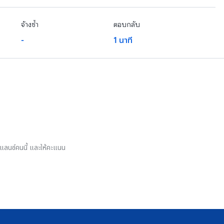
จ้างซ้ำ
ตอบกลับ
-
1 นาที
รีแลนซ์คนนี้ และให้คะแนน