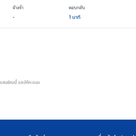
จ้างซ้ำ
ตอบกลับ
-
1 นาที
รีแลนซ์คนนี้ และให้คะแนน