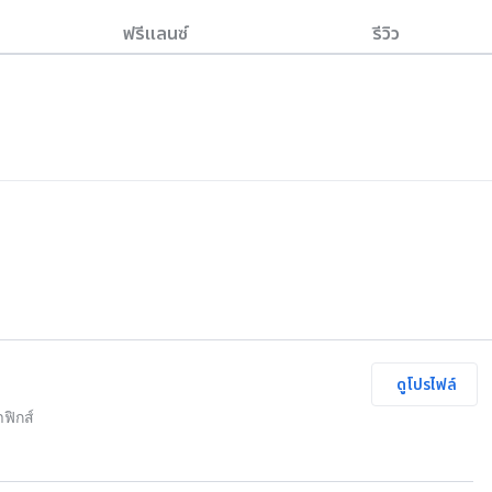
ฟรีแลนซ์
รีวิว
ดูโปรไฟล์
ฟิกส์