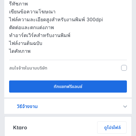
รีทัชภาพ
เขียนข้อความโฆษณา
ไฟล์ความละเอียดสูงสำหรับงานพิมพ์ 300dpi
ตัดต่อและตกแต่งภาพ
ทำอาร์ตเวิร์คสำหรับงานพิมพ์
ไฟล์งานต้นฉบับ
ไดคัทภาพ
สนใจจ้างในนามบริษัท
ทักแชทฟรีแลนซ์
วิธีจ้างงาน
Fastwork เป็นตัวกลางถือเงินของคุณ เพื่อความปลอดภัย และฟรีแลนซ์จะได้รับเงิน หลังจากผู้ว่าจ้างจะกดอนุมัติงานแล้วเท่านั้น!
ทักแชทเพื่อคุยรายละเอียดและบรีฟงานกับฟรีแลนซ์ได้ทันทีโดยไม่มีค่าใช้จ่าย
ตกลงจ้างงาน โดยขอใบเสนอราคากับฟรีแลนซ์ ตรวจสอบรายละเอียดและชำระเงินได้ทันที
เมื่อฟรีแลนซ์ทำงานตามข้อตกลงและส่งงานขั้น สุดท้ายแล้ว ผู้จ้างสามารถตรวจสอบ ขอแก้ไขหรืออนุมัติได้ตามข้อตกลง
Ktaro
ดูโปรไฟล์