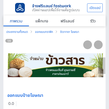
จ้างฟรีแลนซ์ fastwork
เปิดแอป
เปิดผ่านแอปเพื่อใช้งานเต็มรูปแบบ
ภาพรวม
แพ็กเกจ
ฟรีแลนซ์
รีวิว
ประเภทงานทั้งหมด
ออกแบบกราฟิก
Banner โฆษณา
1
/
4
ออกแบบป้ายโฆษณา
0.0