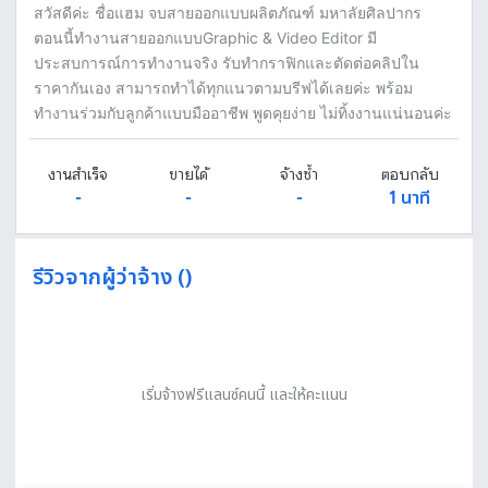
สวัสดีค่ะ ชื่อแฮม จบสายออกแบบผลิตภัณฑ์ มหาลัยศิลปากร
ตอนนี้ทำงานสายออกแบบGraphic & Video Editor มี
ประสบการณ์การทำงานจริง รับทำกราฟิกและตัดต่อคลิปใน
ราคากันเอง สามารถทำได้ทุกแนวตามบรีฟได้เลยค่ะ พร้อม
ทำงานร่วมกับลูกค้าแบบมืออาชีพ พูดคุยง่าย ไม่ทิ้งงานแน่นอนค่ะ
งานสำเร็จ
ขายได้
จ้างซ้ำ
ตอบกลับ
-
-
-
1 นาที
รีวิวจากผู้ว่าจ้าง ()
เริ่มจ้างฟรีแลนซ์คนนี้ และให้คะแนน